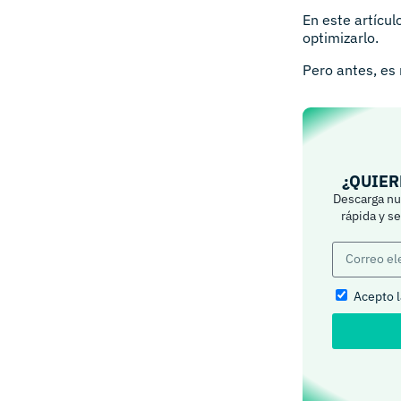
En este artícu
optimizarlo.
Pero antes, es
¿QUIER
Descarga nue
rápida y s
Acepto 