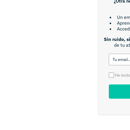
¿Otra n
Un em
Aprend
Acced
Sin ruido, s
de tu a
He leído