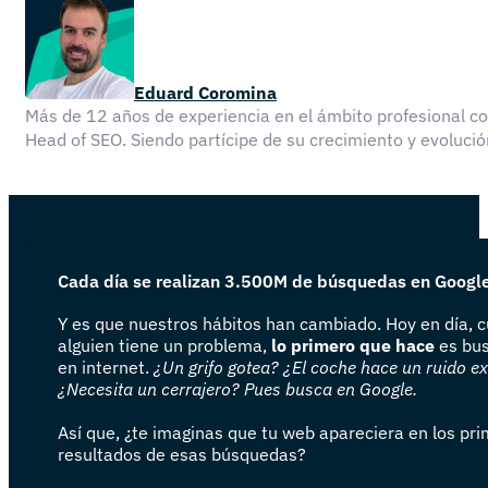
Eduard Coromina
Más de 12 años de experiencia en el ámbito profesional 
Head of SEO. Siendo partícipe de su crecimiento y evolu
Cada día se realizan 3.500M de búsquedas en Googl
Y es que nuestros hábitos han cambiado. Hoy en día, 
alguien tiene un problema,
lo primero que hace
es bus
en internet.
¿Un grifo gotea? ¿El coche hace un ruido e
¿Necesita un cerrajero? Pues busca en Google.
Así que, ¿te imaginas que tu web apareciera en los pr
resultados de esas búsquedas?