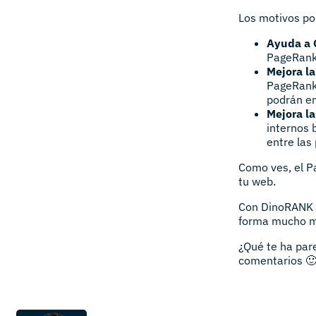
Los motivos po
Ayuda a 
PageRank 
Mejora la
PageRank,
podrán en
Mejora la
internos 
entre las
Como ves, el P
tu web.
Con DinoRANK p
forma mucho más
¿Qué te ha par
comentarios 