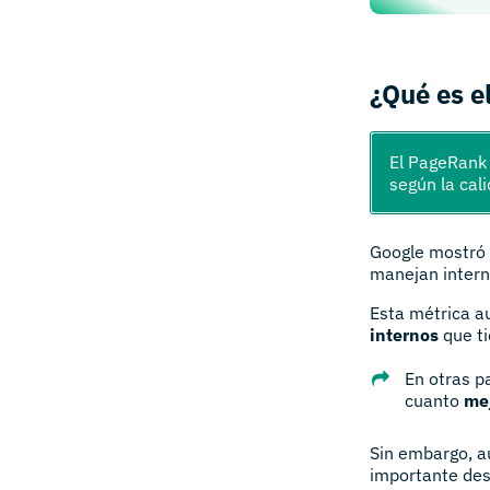
¿Qué es 
El PageRank 
según la cal
Google mostró 
manejan inter
Esta métrica a
internos
que ti
En otras p
cuanto
me
Sin embargo, a
importante des