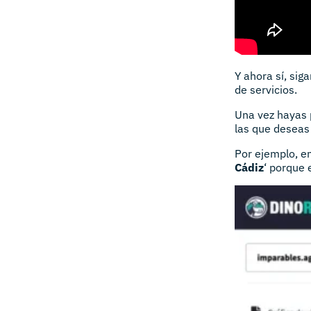
Y ahora sí, si
de servicios.
Una vez hayas 
las que deseas
Por ejemplo, en
Cádiz
‘ porque 