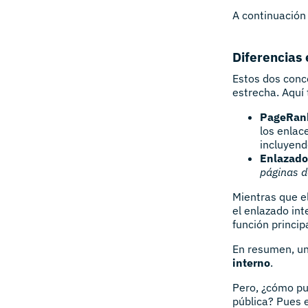
A continuación 
Diferencias 
Estos dos conc
estrecha. Aquí 
PageRank
los enlac
incluyend
Enlazado
páginas d
Mientras que e
el enlazado in
función princi
En resumen, u
interno
.
Pero, ¿cómo pu
pública? Pues e