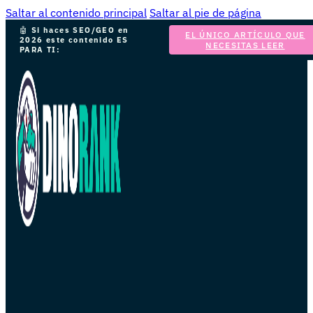
Saltar al contenido principal
Saltar al pie de página
🤖
Si haces SEO/GEO en
EL ÚNICO ARTÍCULO QUE
2026 este contenido ES
NECESITAS LEER
PARA TI: