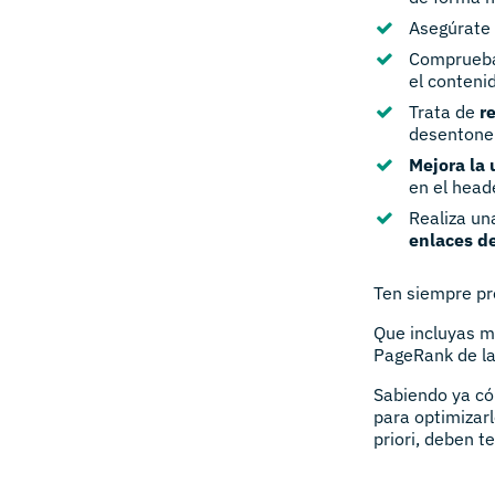
Asegúrate 
Comprueba
el conteni
Trata de
r
desentone 
Mejora la 
en el head
Realiza u
enlaces d
Ten siempre p
Que incluyas m
PageRank de l
Sabiendo ya có
para optimizar
priori, deben 