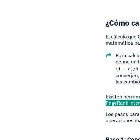
¿Cómo cal
El cálculo que
matemática ba
Para calcul
define un 
(1 - d)/N
converjan,
los cambio
Existen herram
PageRank inte
Los pasos para
operaciones m
Paso 1: Con