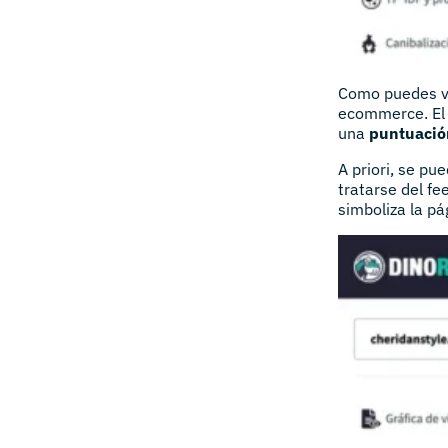
Como puedes ve
ecommerce. El 
una
puntuació
A priori, se p
tratarse del fe
simboliza la pág