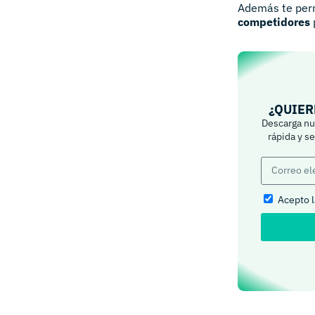
Además te per
competidores
¿QUIER
Descarga nue
rápida y s
Acepto 