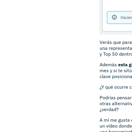
Verás que para
una representa
y Top 50 dentr
Además
esta g
mes y si te si
clave posicion
¿Y qué ocurre 
Podrías pensar
otras alternati
¿verdad?
A mí me gusta c
un vídeo donde
una herramient