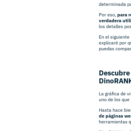
determinada pa
Por eso,
para r
verdadera uti
los detalles pos
En el siguiente
explicaré por 
puedas compara
Descubre 
DinoRAN
La gráfica de v
uno de los que 
Hasta hace bie
de páginas we
herramientas 