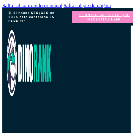
Saltar al contenido principal
Saltar al pie de página
🤖
Si haces SEO/GEO en
EL ÚNICO ARTÍCULO QUE
2026 este contenido ES
NECESITAS LEER
PARA TI: