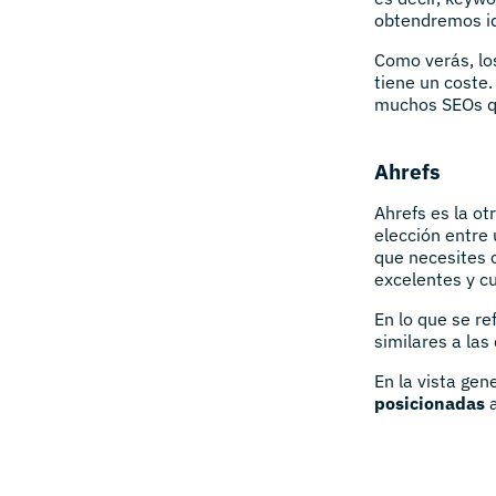
obtendremos id
Como verás, lo
tiene un coste
muchos SEOs qu
Ahrefs
Ahrefs es la ot
elección entre
que necesites 
excelentes y c
En lo que se re
similares a la
En la vista ge
posicionadas
a