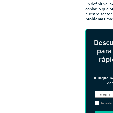
En definitiva, 
copiar lo que 
nuestro sector
problemas
más
Descu
para
rápi
Aunque no
ded
He leído