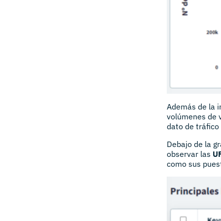
Además de la in
volúmenes de vi
dato de tráfic
Debajo de la gr
observar las
UR
como sus puesto