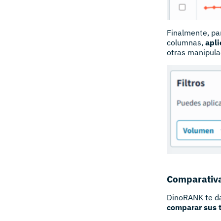
Finalmente, par
columnas,
aplic
otras manipula
Comparativa
DinoRANK te da 
comparar sus t