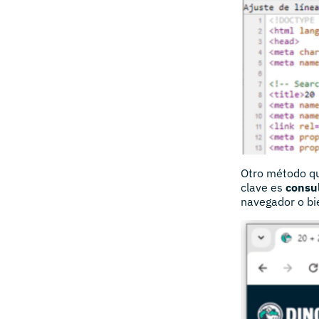
Otro método qu
clave es
consu
navegador o bie