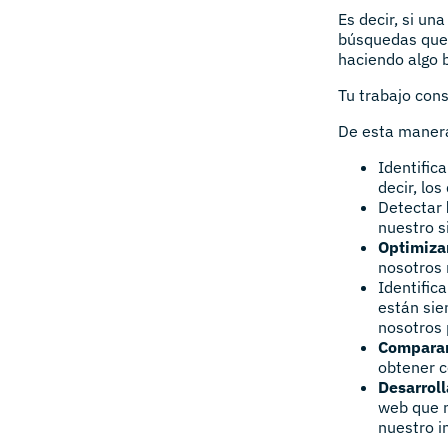
Es decir, si u
búsquedas que 
haciendo algo b
Tu trabajo cons
De esta manera
Identifica
decir, lo
Detectar
nuestro s
Optimiza
nosotros 
Identific
están sie
nosotros 
Comparar
obtener c
Desarroll
web que n
nuestro i