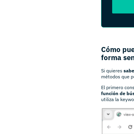
Cómo pued
forma sen
Si quieres
sabe
métodos que pu
El primero cons
función de bú
utiliza la keyw