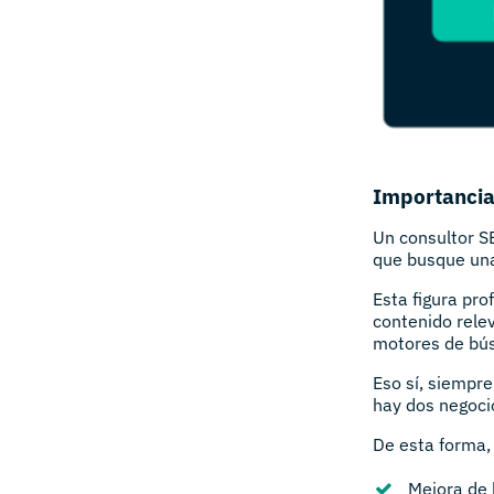
Importancia
Un consultor S
que busque u
Esta figura pro
contenido relev
motores de bú
Eso sí, siempr
hay dos negocio
De esta forma,
Mejora de l