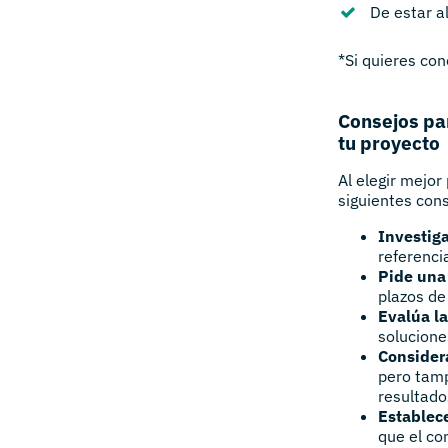
De estar a
*Si quieres con
Consejos pa
tu proyecto
Al elegir mejor
siguientes con
Investiga
referenci
Pide una
plazos de
Evalúa la
solucione
Considera
pero tamp
resultado
Establece
que el co