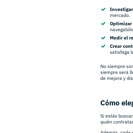
Investigar
mercado.
Optimizar 
navegabili
Medir el r
Crear cont
satisfaga 
No siempre son
siempre será l
de mejora y dis
Cómo eleg
Si estás busca
quién contrata
Además, cada ve