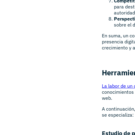
Competit
para dest
autoridad
Perspect
sobre el 
En suma, un con
presencia digit
crecimiento y 
Herramien
La labor de un
conocimientos 
web.
A continuación,
se especializa:
Estudio de 