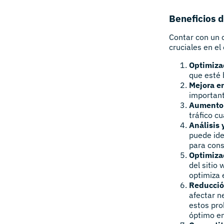
Beneficios 
Contar con un 
cruciales en el
Optimizac
que esté b
Mejora e
important
Aumento 
tráfico c
Análisis 
puede ide
para cons
Optimiza
del sitio 
optimiza e
Reducció
afectar n
estos pro
óptimo e