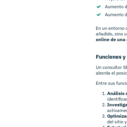
Aumento de
Aumento de
En un entorno d
añadido, sino 
online de una
Funciones y
Un consultor SE
aborda el posi
Entre sus func
Análisis 
identific
Investiga
activamen
Optimiza
del sitio