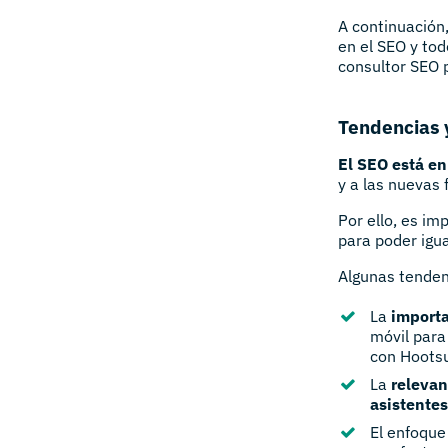
A continuación
en el SEO y tod
consultor SEO p
Tendencias 
El SEO está e
y a las nuevas
Por ello, es im
para poder igua
Algunas tenden
La
importa
móvil para
con Hootsu
La
relevan
asistentes
El enfoque