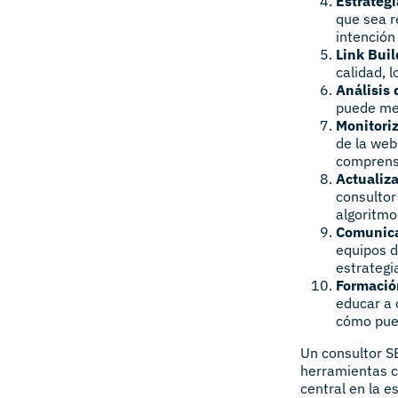
Estrateg
que sea r
intención
Link Buil
calidad, l
Análisis
puede mej
Monitoriz
de la web
comprens
Actualiz
consultor
algoritmo
Comunic
equipos d
estrategia
Formació
educar a 
cómo pued
Un consultor S
herramientas c
central en la e