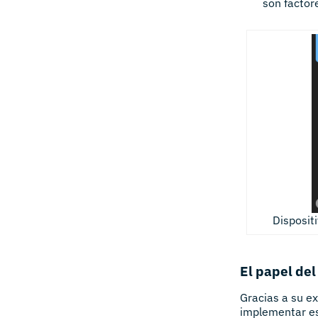
son factore
Disposit
El papel del
Gracias a su ex
implementar es