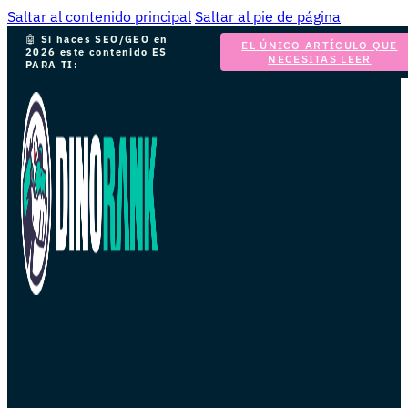
Saltar al contenido principal
Saltar al pie de página
🤖
Si haces SEO/GEO en
EL ÚNICO ARTÍCULO QUE
2026 este contenido ES
NECESITAS LEER
PARA TI: