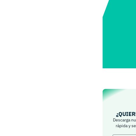
¿QUIER
Descarga nue
rápida y s