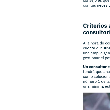
consejo es que
con tus necesid
Criterios
consultor
A la hora de co
cuenta que
una
una amplia gam
gestionar el p
Un consultor 
tendrá que ana
cómo soluciona
número 1 de la
una mínima estr