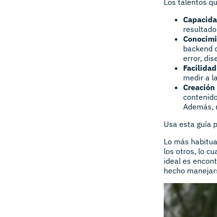
Los talentos q
Capacida
resultado
Conocimi
backend c
error, dis
Facilidad
medir a l
Creación
contenido
Además, r
Usa esta guía 
Lo más habitua
los otros, lo c
ideal es encont
hecho manejars