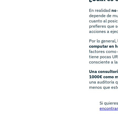
En realidad
no 
depende de muc
cuanto al posic
prefieres que s
acciones a ejec
Por lo general,
computar en ho
factores como 
tiene pocas UR
consciente a l
Una consultor
1000€ como me
una auditoría 
menos que esté
Si quiere
encontrar