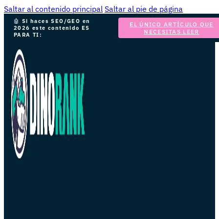
Saltar al contenido principal
Saltar al pie de página
🤖
Si haces SEO/GEO en
EL ÚNICO ARTÍCULO QUE
2026 este contenido ES
NECESITAS LEER
PARA TI: