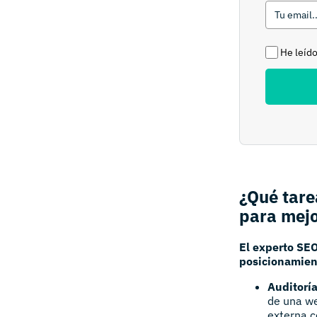
He leído
¿Qué tare
para mejo
El experto SEO
posicionamien
Auditoría
de una we
externa c