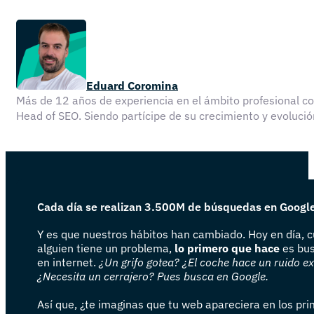
Eduard Coromina
Más de 12 años de experiencia en el ámbito profesional 
Head of SEO. Siendo partícipe de su crecimiento y evolu
Cada día se realizan 3.500M de búsquedas en Googl
Y es que nuestros hábitos han cambiado. Hoy en día, 
alguien tiene un problema,
lo primero que hace
es bus
en internet.
¿Un grifo gotea? ¿El coche hace un ruido e
¿Necesita un cerrajero? Pues busca en Google.
Así que, ¿te imaginas que tu web apareciera en los pr