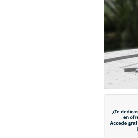
¿Te dedica
en ofr
Accede grat