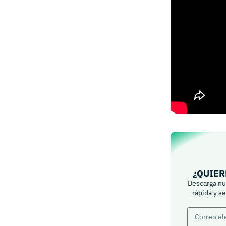
¿QUIER
Descarga nue
rápida y s