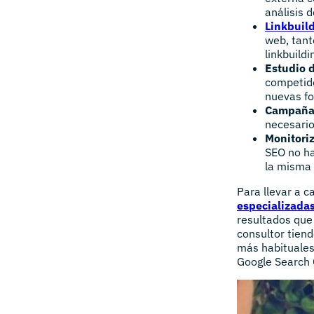
análisis 
Linkbuil
web, tant
linkbuild
Estudio 
competido
nuevas fo
Campañas
necesario
Monitori
SEO no ha
la misma 
Para llevar a 
especializada
resultados que
consultor tiend
más habituale
Google Search 