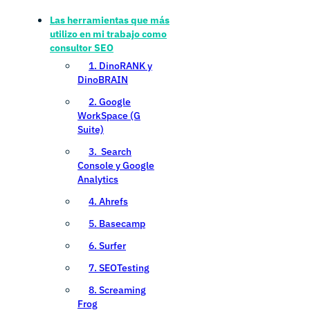
Las herramientas que más
utilizo en mi trabajo como
consultor SEO
1. DinoRANK y
DinoBRAIN
2. Google
WorkSpace (G
Suite)
3. Search
Console y Google
Analytics
4. Ahrefs
5. Basecamp
6. Surfer
7. SEOTesting
8. Screaming
Frog