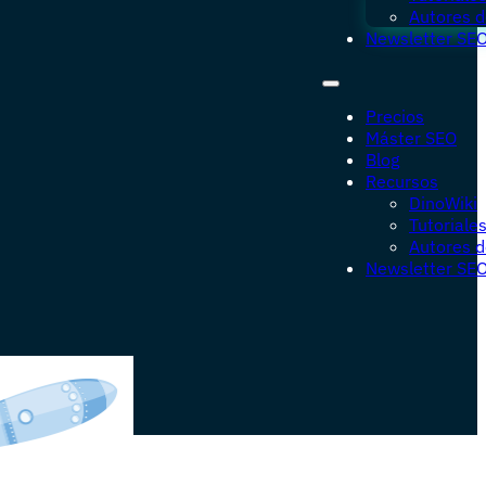
Autores d
Newsletter SE
Precios
Máster SEO
Blog
Recursos
DinoWiki
Tutoriale
Autores d
Newsletter SE