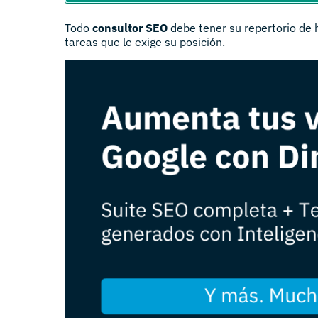
Todo
consultor SEO
debe tener su repertorio de 
tareas que le exige su posición.