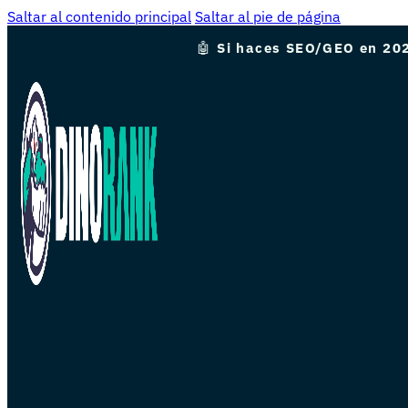
Saltar al contenido principal
Saltar al pie de página
🤖
Si haces SEO/GEO en 202