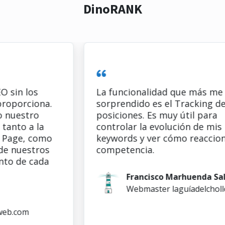
DinoRANK
n los
La funcionalidad que más me ha
orciona.
sorprendido es el Tracking de
estro
posiciones. Es muy útil para
to a la
controlar la evolución de mis
ge, como
keywords y ver cómo reacciona la
uestros
competencia.
de cada
Francisco Marhuenda Sala
Webmaster laguíadelchollo.co
com