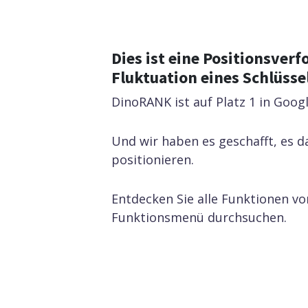
SEO auf der Seite
Sicht
Analys
Sie he
Off Page SEO
Dies ist eine Positionsverf
ranken
Fluktuation eines Schlüsse
SEO 
DinoRANK ist auf Platz 1 in Goog
Machen
ChatGP
Und wir haben es geschafft, es 
wird.
positionieren.
API & MCP
Entdecken Sie alle Funktionen v
SEO-
Alle Funktionen
Funktionsmenü durchsuchen.
Busi