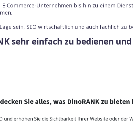
in E-Commerce-Unternehmen bis hin zu einem Dien
hmen.
age sein, SEO wirtschaftlich und auch fachlich zu 
K sehr einfach zu bedienen und 
ik
 Ihre Schlüsselwörter und analysieren Sie den Traffic Ihrer Konk
decken Sie alles, was DinoRANK zu bieten 
ions-Tracking
chen Sie die tägliche Bewegung und Position Ihrer
O und erhöhen Sie die Sichtbarkeit Ihrer Website oder der 
ds in den Google-Suchergebnissen.