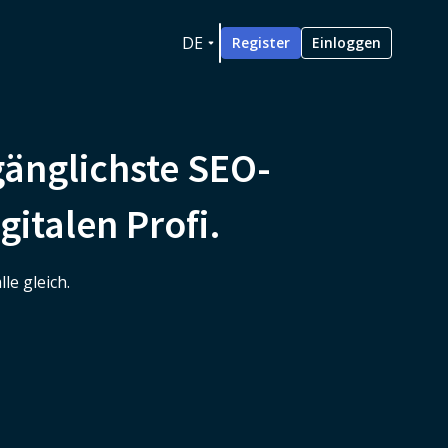
DE
Register
Einloggen
gänglichste SEO-
gitalen Profi.
le gleich.