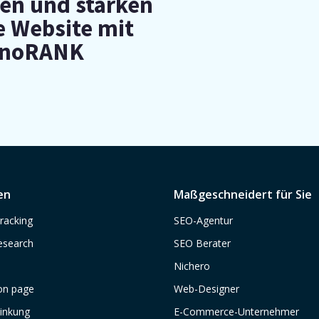
en und stärken
e Website mit
inoRANK
en
Maßgeschneidert für Sie
racking
SEO-Agentur
esearch
SEO Berater
Nichero
on page
Web-Designer
linkung
E-Commerce-Unternehmer