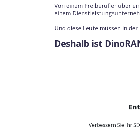
Von einem Freiberufler über e
einem Dienstleistungsunterne
Und diese Leute müssen in der L
Deshalb ist DinoRAN
SEO-Analyt
SEO-Analytik
Überwachen Sie
Künstliche Intelligenz
Ent
Posit
Überwa
Inhalt SEO
Verbessern Sie Ihr SE
Keywor