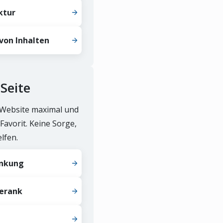
ktur
von Inhalten
Seite
 Website maximal und
Favorit. Keine Sorge,
lfen.
urrenten.
inkung
gerank