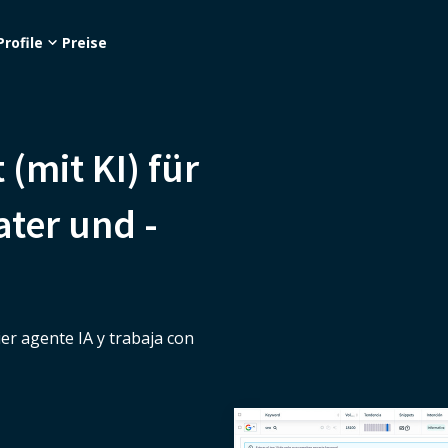
Profile
Preise
 (mit KI) für
ater und -
r agente IA y trabaja con