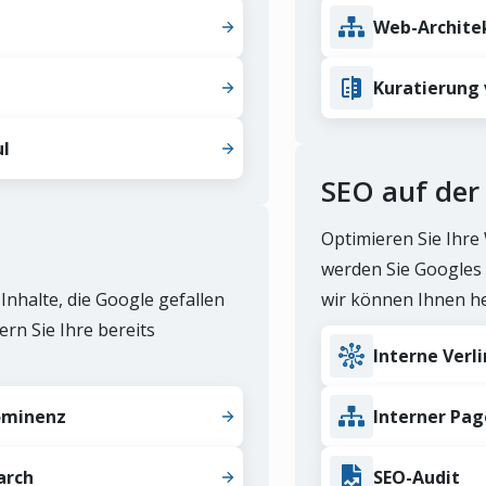
Web-Archite
Kuratierung 
ul
SEO auf der 
Optimieren Sie Ihre
werden Sie Googles 
ik
Inhalte, die Google gefallen
wir können Ihnen he
 Ihre Schlüsselwörter und analysieren Sie den Traffic Ihrer Konk
rn Sie Ihre bereits
Interne Verl
ions-Tracking
ominenz
Interner Pa
chen Sie die tägliche Bewegung und Position Ihrer
ds in den Google-Suchergebnissen.
arch
SEO-Audit