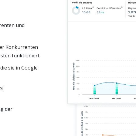
rrenten und
hrer Konkurrenten
sten funktioniert.
die sie in Google
ei
ng der