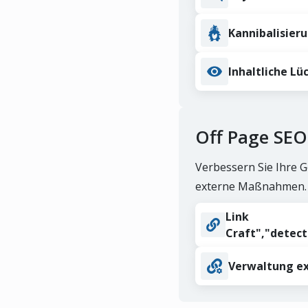
SEO auf der Seite
Sicht
Kannibalisier
Analys
Sie he
Off Page SEO
ranken
Inhaltliche Lü
SEO 
Machen
Off Page SEO
ChatGP
wird.
Verbessern Sie Ihre 
API & MCP
externe Maßnahmen.
SEO-
Alle Funktionen
Link
Craft","detec
Busi
Verwaltung e