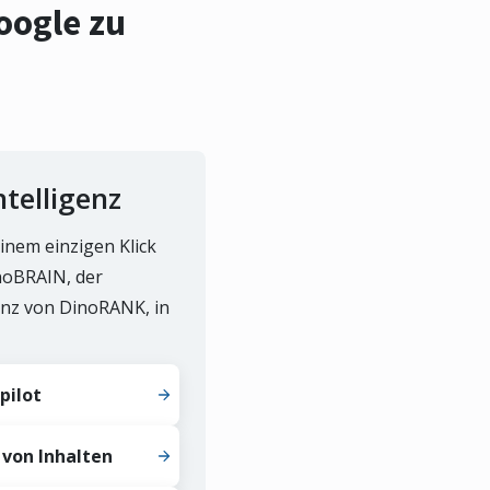
oogle zu
ntelligenz
inem einzigen Klick
inoBRAIN, der
genz von DinoRANK, in
pilot
von Inhalten