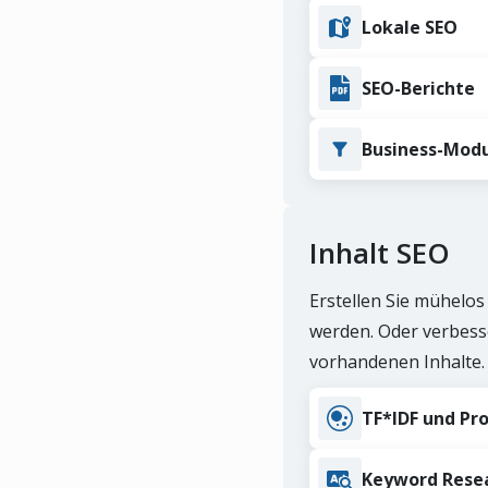
Lokale SEO
SEO-Berichte
Business-Mod
Inhalt SEO
SEO-Analyt
SEO-Analytik
Erstellen Sie mühelos 
Überwachen Sie
werden. Oder verbesse
Künstliche Intelligenz
vorhandenen Inhalte.
Posit
TF*IDF und Pr
Überwa
Inhalt SEO
Keywor
Keyword Rese