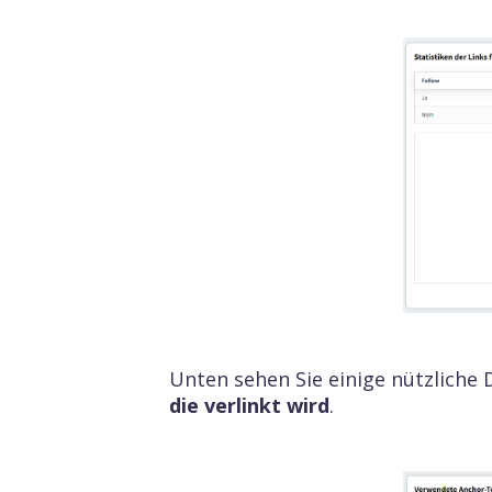
SEO-Analyt
SEO-Analytik
Überwachen Sie
Künstliche Intelligenz
Unten sehen Sie einige nützlich
Posit
die verlinkt wird
.
Überwa
Inhalt SEO
Keywor