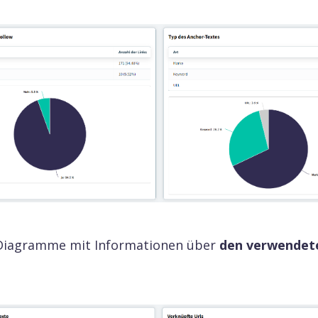
ik
 Ihre Schlüsselwörter und analysieren Sie den Traffic Ihrer Konk
e Diagramme mit Informationen über
den verwendete
ions-Tracking
chen Sie die tägliche Bewegung und Position Ihrer
ds in den Google-Suchergebnissen.