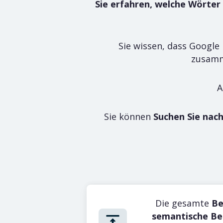
Sie erfahren, welche Wörter
Sie wissen, dass Google
zusamm
A
Sie können
Suchen Sie nac
SEO-Analyt
SEO-Analytik
Überwachen Sie
Künstliche Intelligenz
Posit
Überwa
Inhalt SEO
Die gesamte
Be
Keywor
semantische Be