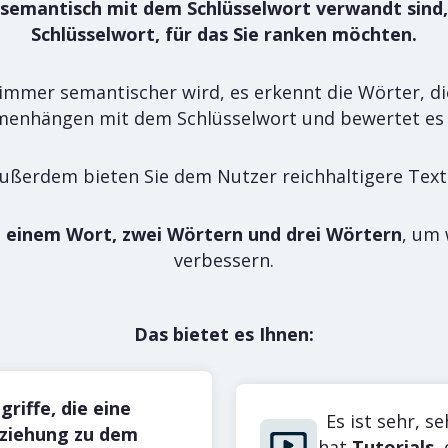
 semantisch mit dem Schlüsselwort verwandt sind,
Schlüsselwort, für das Sie ranken möchten.
 immer semantischer wird, es erkennt die Wörter, d
enhängen mit dem Schlüsselwort und bewertet es p
ußerdem bieten Sie dem Nutzer reichhaltigere Text
h einem Wort, zwei Wörtern und drei Wörtern
, um 
ik
verbessern.
 Ihre Schlüsselwörter und analysieren Sie den Traffic Ihrer Konk
Das bietet es Ihnen:
ions-Tracking
chen Sie die tägliche Bewegung und Position Ihrer
griffe, die eine
ds in den Google-Suchergebnissen.
Es ist sehr, s
ziehung zu dem
hat
Tutorials
,