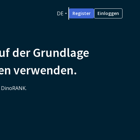
DE
Register
Einloggen
auf der Grundlage
xten verwenden.
n DinoRANK.