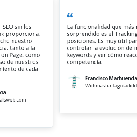
 sin los
La funcionalidad que más me 
oporciona.
sorprendido es el Tracking de
nuestro
posiciones. Es muy útil para
tanto a la
controlar la evolución de mis
Page, como
keywords y ver cómo reacciona
e nuestros
competencia.
to de cada
Francisco Marhuenda Sala
Webmaster laguíadelchollo
eb.com