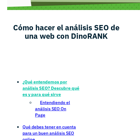
Cómo hacer el análisis SEO de
una web con DinoRANK
¿Qué entendemos por
análisis SEO? Descubre qué
es y para qué sirve
Entendiendo el
análisis SEO On
Page
Qué debes tener en cuenta
para un buen análisis SEO
online