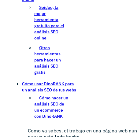
Seigoo, la
mejor
herramienta
gratuita para el
análisis SEO
online
Otras
herramientas
para hacer un
análisis SEO
gratis
Cómo usar DinoRANK para
un análisis SEO de tus webs
Cómo hacer un
análisis SEO de
un ecommerce
con DinoRANK
Como ya sabes, el trabajo en una página web nun
que ya está todo hecho.