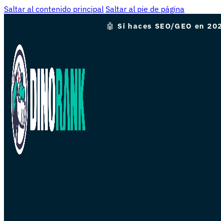
Saltar al contenido principal
Saltar al pie de página
🤖
Si haces SEO/GEO en 202