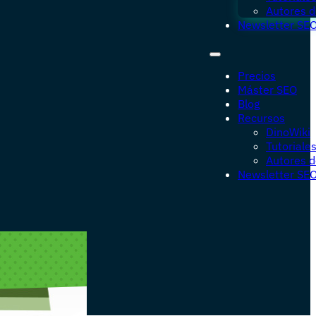
Autores d
Newsletter SE
Precios
Máster SEO
Blog
Recursos
DinoWiki
Tutoriale
Autores d
Newsletter SE