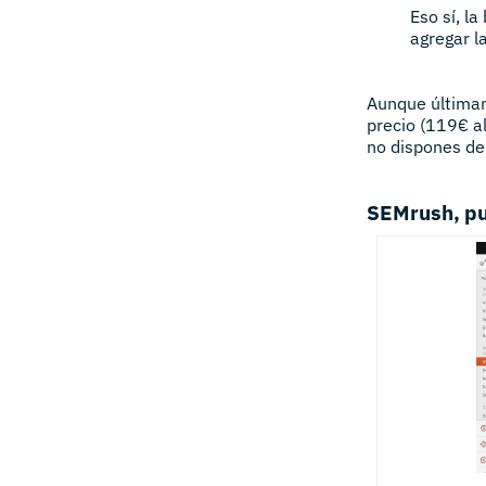
Eso sí, l
agregar l
Aunque últimam
precio (119€ a
no dispones de
SEMrush, pu