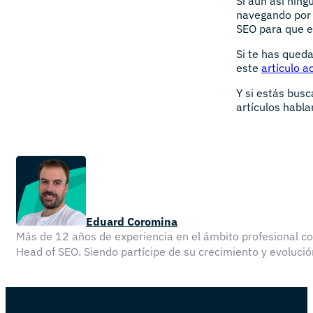
Si aún así nin
navegando por 
SEO para que e
Si te has qued
este
artículo 
Y si estás bus
artículos habla
Eduard Coromina
Más de 12 años de experiencia en el ámbito profesional 
Head of SEO. Siendo partícipe de su crecimiento y evolu