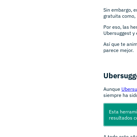
Sin embargo, e
gratuita como, 
Por eso, las h
Ubersuggest y 
Así que te ani
parece mejor.
Ubersugge
Aunque
Ubersu
siempre ha sid
Esta herram
resultados c
A todo esto aña