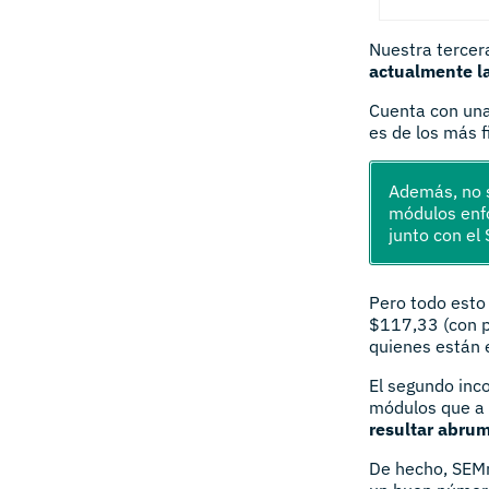
Nuestra terce
actualmente l
Cuenta con una
es de los más f
Además, no s
módulos enfo
junto con el
Pero todo esto
$117,33 (con p
quienes están
El segundo inc
módulos que a 
resultar abrum
De hecho, SEMr