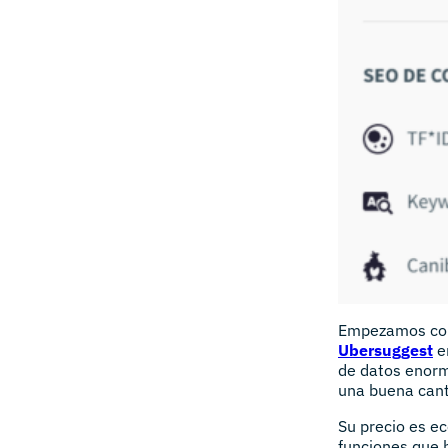
Empezamos c
Ubersuggest
e
de datos enorm
una buena cant
Su precio es e
funciones que