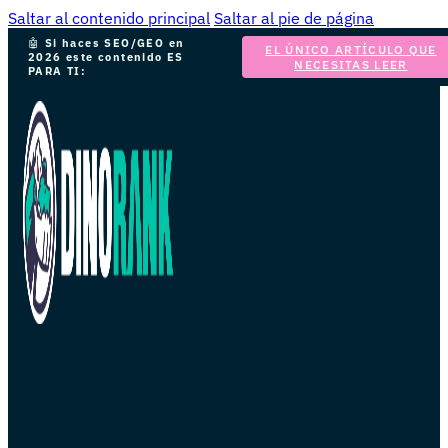
Saltar al contenido principal
Saltar al pie de página
🤖
Si haces SEO/GEO en
EL ÚNICO ARTÍCULO QUE
2026 este contenido ES
NECESITAS LEER
PARA TI: