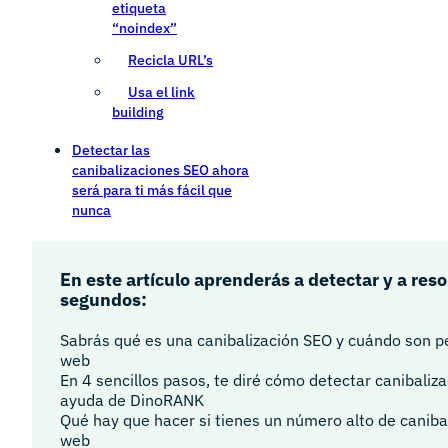
etiqueta
“noindex”
Recicla URL’s
Usa el link
building
Detectar las
canibalizaciones SEO ahora
será para ti más fácil que
nunca
En este artículo aprenderás a detectar y a res
segundos:
Sabrás qué es una canibalización SEO y cuándo son per
web
En 4 sencillos pasos, te diré cómo detectar canibaliz
ayuda de DinoRANK
Qué hay que hacer si tienes un número alto de caniba
web