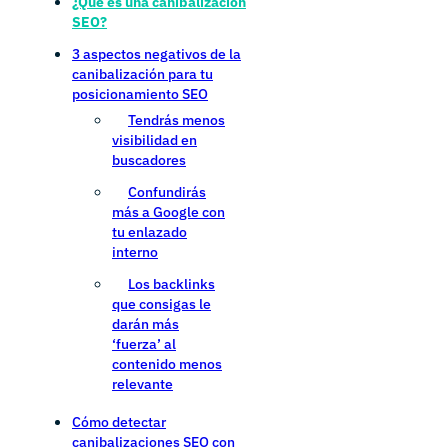
¿Qué es una canibalización
SEO?
3 aspectos negativos de la
canibalización para tu
posicionamiento SEO
Tendrás menos
visibilidad en
buscadores
Confundirás
más a Google con
tu enlazado
interno
Los backlinks
que consigas le
darán más
‘fuerza’ al
contenido menos
relevante
Cómo detectar
canibalizaciones SEO con