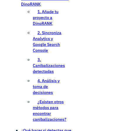
DinoRANK
1. Añade tu
proyecto a
DinoRANK
2. Sincroniza
Analytics y
Google Search
Console
3.
Canibalizaciones
detectadas
4. Análisis y
toma de
decisiones
¿Existen otros
métodos para
encontrar
canibalizaciones?
¿Qué hacer si detectas que