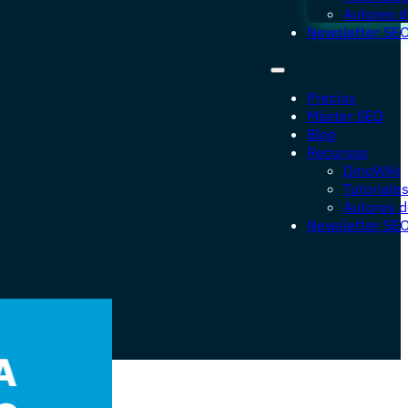
Autores d
Newsletter SE
Precios
Máster SEO
Blog
Recursos
DinoWiki
Tutoriale
Autores d
Newsletter SE