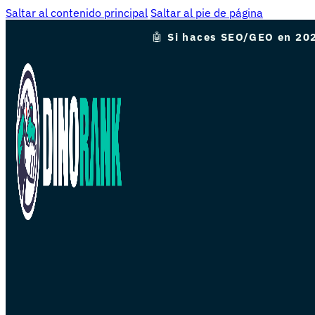
Saltar al contenido principal
Saltar al pie de página
🤖
Si haces SEO/GEO en 202