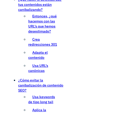
tus contenidos están
canibalizando?
Entonces, ¿qué
hacemos con las
URL’s que hemos
desestimado?
Crea
redirecciones 301
Adapta el
contenido
Usa URL’s
canónicas
¿Cómo evitar la
canibalización de contenido
SEO?
Usa keywords
de tipo long tail
Aplica la