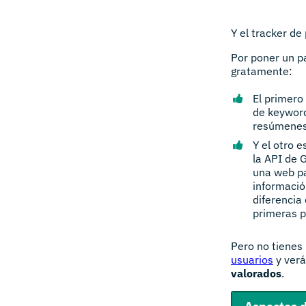
Y el tracker de 
Por poner un p
gratamente:
El primero 
de keyword
resúmenes 
Y el otro e
la API de 
una web pa
informació
diferencia
primeras p
Pero no tienes
usuarios
y ver
valorados
.