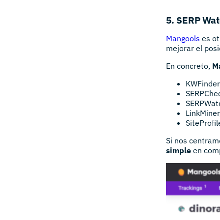
5. SERP Wat
Mangools
es ot
mejorar el posi
En concreto,
M
KWFinder,
SERPCheck
SERPWatch
LinkMiner
SiteProfil
Si nos centram
simple
en comp