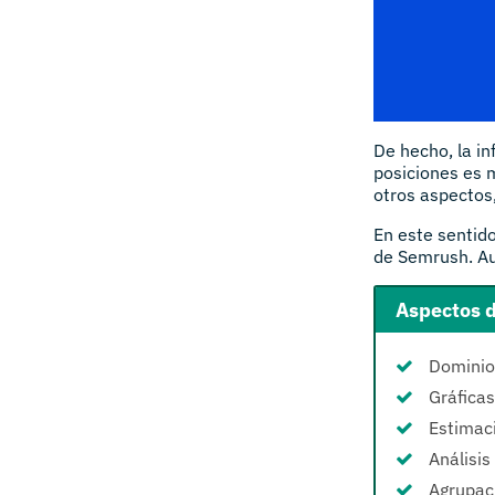
De hecho, la i
posiciones es 
otros aspectos,
En este sentido
de Semrush. Au
Aspectos d
Dominios
Gráficas
Estimaci
Análisis
Agrupac