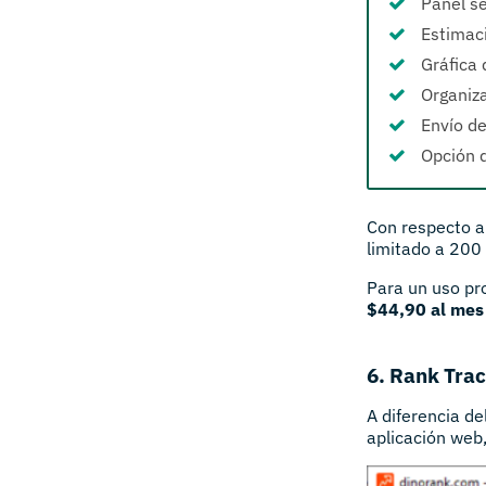
Panel se
Estimaci
Gráfica 
Organiz
Envío de
Opción d
Con respecto al
limitado a 200 
Para un uso pr
$44,90 al me
6. Rank Tra
A diferencia de
aplicación web