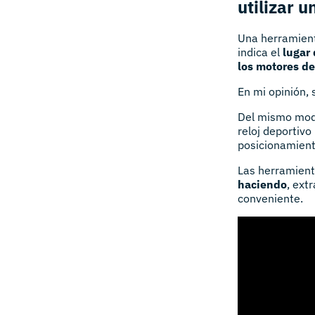
utilizar u
Una herramient
indica el
lugar
los motores d
En mi opinión, 
Del mismo modo
reloj deportivo
posicionamient
Las herramient
haciendo
, ext
conveniente.