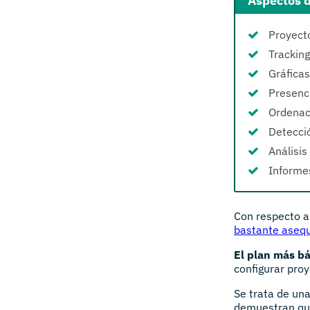
Aspectos d
Proyecto
Tracking
Gráficas
Presenc
Ordenac
Detecció
Análisis
Informes
Con respecto a
bastante asequ
El plan más bá
configurar pro
Se trata de un
demuestran que