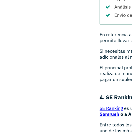
Análisi
Envío de
En referencia a
permite llevar
Si necesitas m
adicionales al 
El principal pr
realiza de mane
pagar un supl
4. SE Ranki
SE Ranking
es 
Semrush
o a A
Entre todos lo
uno de los más 