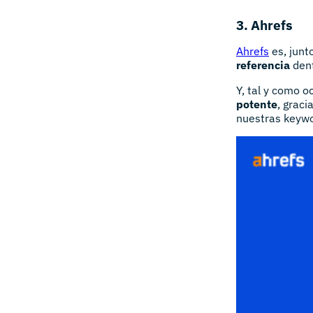
3. Ahrefs
Ahrefs
es, junt
referencia
dent
Y, tal y como 
potente
, grac
nuestras keywo