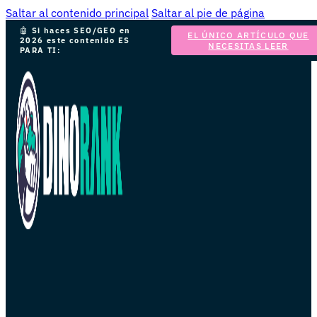
Saltar al contenido principal
Saltar al pie de página
🤖
Si haces SEO/GEO en
EL ÚNICO ARTÍCULO QUE
2026 este contenido ES
NECESITAS LEER
PARA TI: