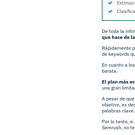
Estimaci
Clasific
De toda la inf
que hace de l
Rápidamente pu
de keywords que
En cuanto a lo
barata.
El plan más e
una gran limita
A pesar de que 
objetivo, es de
palabras clave.
Por lo tanto, s
Semrush, no te