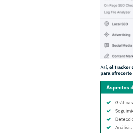
Así,
el tracker
para ofrecerte
Aspectos d
Gráficas
Seguimi
Detecció
Análisi