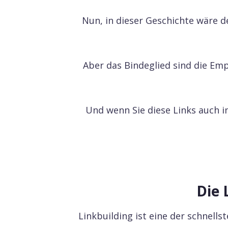
Nun, in dieser Geschichte wäre d
Aber das Bindeglied sind die Em
Und wenn Sie diese Links auch i
SEO-Analyt
SEO-Analytik
Überwachen Sie
Künstliche Intelligenz
Posit
Die 
Überwa
Inhalt SEO
Keywor
Linkbuilding ist eine der schnell