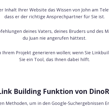
er Inhalt Ihrer Website das Wissen von John am Tele
dass er der richtige Ansprechpartner für Sie ist.
pfehlungen deines Vaters, deines Bruders und des M
du Juan nie angerufen hättest.
n Ihrem Projekt generieren wollen; wenn Sie Linkbui
Sie ein Tool, das Ihnen dabei hilft.
ik
 Ihre Schlüsselwörter und analysieren Sie den Traffic Ihrer Konk
ions-Tracking
Link Building Funktion von Din
chen Sie die tägliche Bewegung und Position Ihrer
ds in den Google-Suchergebnissen.
sten Methoden, um in den Google-Suchergebnissen Er