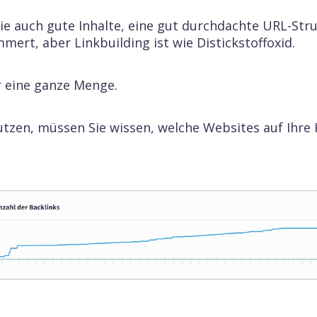
barkeits-Grafik
Sie auch gute Inhalte, eine gut durchdachte URL-St
ieren Sie den Traffic Ihrer Konkurrenten und finden
ert, aber Linkbuilding ist wie Distickstoffoxid.
raus, für welche Schlüsselwörter sie in Google
.
r eine ganze Menge.
for LLMs
 Sie Ihre Marke zu der Antwort, die von IAs wie
nutzen, müssen Sie wissen, welche Websites auf Ihre
T, Gemini oder Claude (und anderen) angezeigt
Berichte
Lokale SEO
ness-Modul