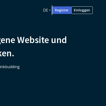
DE
Register
Einloggen
igene Website und
ken.
inkbuilding.