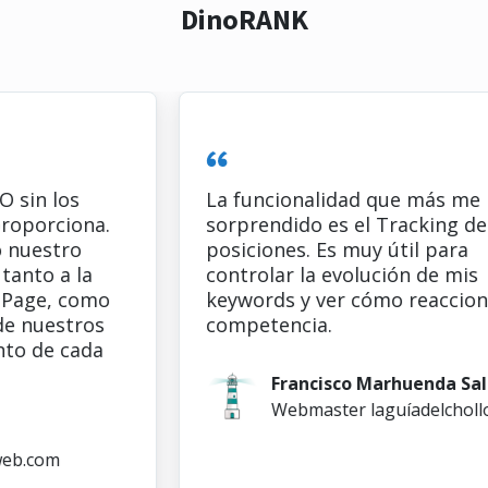
DinoRANK
 los
La funcionalidad que más me ha
rciona.
sorprendido es el Tracking de
stro
posiciones. Es muy útil para
o a la
controlar la evolución de mis
e, como
keywords y ver cómo reacciona la
uestros
competencia.
de cada
Francisco Marhuenda Sala
Webmaster laguíadelchollo.co
com