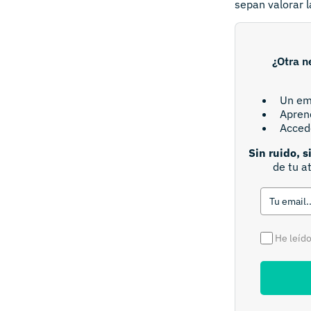
sepan valorar l
¿Otra n
Un em
Aprend
Acced
Sin ruido, s
de tu a
He leído