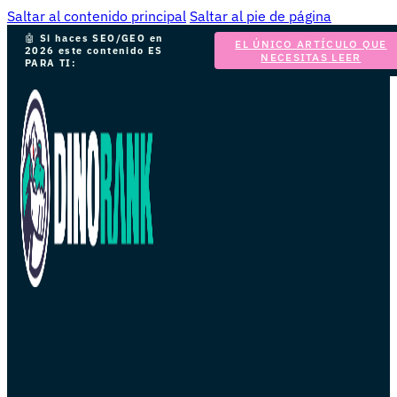
Saltar al contenido principal
Saltar al pie de página
🤖
Si haces SEO/GEO en
EL ÚNICO ARTÍCULO QUE
2026 este contenido ES
NECESITAS LEER
PARA TI: