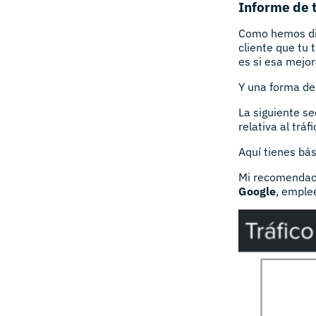
Informe de t
Como hemos dic
cliente que tu 
es si esa mejor
Y una forma de
La siguiente se
relativa al tráf
Aquí tienes bá
Mi recomendaci
Google
, emple