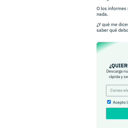
O los informes
nada.
¿Y qué me dice
saber qué debo
¿QUIER
Descarga nue
rápida y s
Acepto 