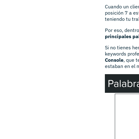
Cuando un clie
posición 7 a es
teniendo tu tr
Por eso, dentr
principales pa
Si no tienes h
keywords profe
Console
, que 
estaban en el m