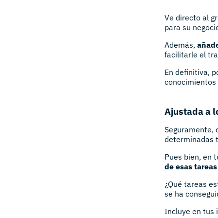
Ve directo al g
para su negoci
Además,
añade
facilitarle el t
En definitiva, 
conocimientos 
Ajustada a l
Seguramente, 
determinadas ta
Pues bien, en t
de esas tareas
¿Qué tareas es
se ha consegui
Incluye en tus