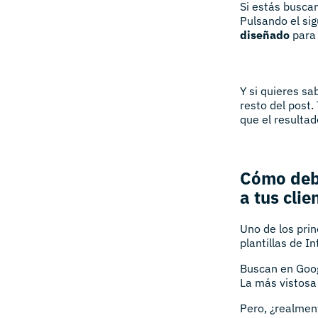
Si estás buscan
Pulsando el si
diseñado
para 
Y si quieres sa
resto del post
que el resultad
Cómo debe
a tus clie
Uno de los pri
plantillas de I
Buscan en Goog
La más vistosa
Pero, ¿realmen