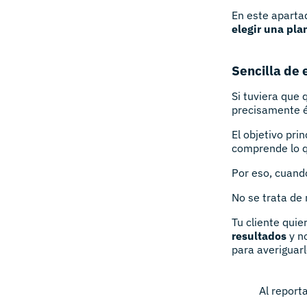
En este aparta
elegir una plan
Sencilla de 
Si tuviera que 
precisamente é
El objetivo pri
comprende lo qu
Por eso, cuando
No se trata de 
Tu cliente quie
resultados
y no
para averiguarl
Al report