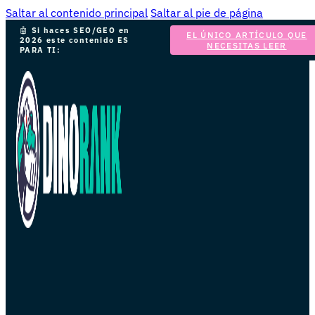
Saltar al contenido principal
Saltar al pie de página
🤖
Si haces SEO/GEO en
EL ÚNICO ARTÍCULO QUE
2026 este contenido ES
NECESITAS LEER
PARA TI: