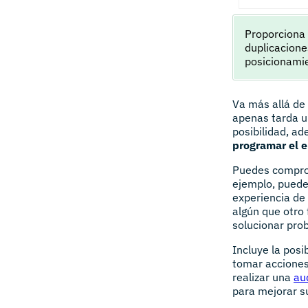
Proporciona 
duplicacione
posicionamie
Va más allá de
apenas tarda u
posibilidad, a
programar el e
Puedes comprob
ejemplo, puede
experiencia de 
algún que otro 
solucionar prob
Incluye la posi
tomar acciones
realizar una
aud
para mejorar s