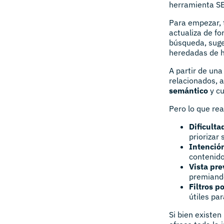
herramienta SEO
Para empezar, 
actualiza de f
búsqueda, suge
heredadas de 
A partir de una
relacionados, 
semántico
y cu
Pero lo que rea
Dificulta
priorizar
Intenció
contenido
Vista pre
premiando
Filtros p
útiles pa
Si bien existen