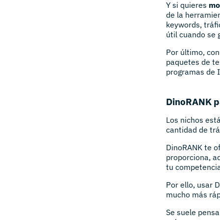
Y si quieres
mos
de la herramien
keywords, tráfi
útil cuando se 
Por último, co
paquetes de te
programas de 
DinoRANK pa
Los nichos est
cantidad de tr
DinoRANK te o
proporciona, a
tu competencia
Por ello, usar
mucho más rápi
Se suele pensa