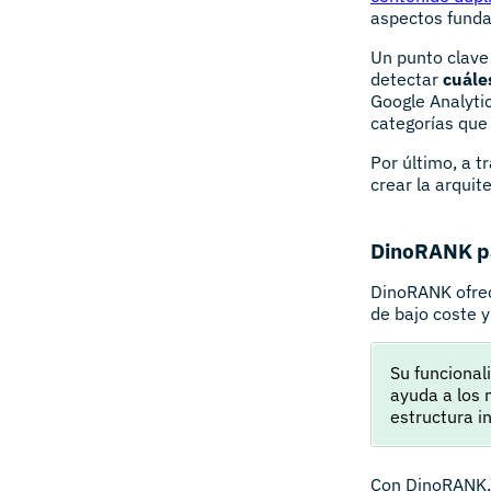
aspectos funda
Un punto clave
detectar
cuále
Google Analytic
categorías que 
Por último, a 
crear la arquit
DinoRANK p
DinoRANK ofrece
de bajo coste y
Su funcional
ayuda a los 
estructura i
Con DinoRANK,