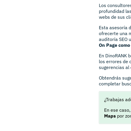
Los consultore
profundidad la
webs de sus cl
Esta asesoría d
ofrecerte una m
auditoría SEO 
On Page como 
En DinoRANK ba
los errores de
sugerencias al 
Obtendrás suge
completar busc
¿Trabajas ad
En ese caso
Maps
por zo