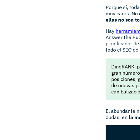
Porque sí, toda
muy caras. No e
ellas no son t
Hay
herramient
Answer the Pub
planificador de
todo el SEO de 
DinoRANK, po
gran número 
posiciones, 
de nuevas pa
canibalizació
El abundante n
dudas, en
la m