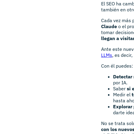
El SEO ha camb
también en otr
Cada vez más 
Claude
o el pr
tomar decision
llegan a visit
Ante este nuev
LLMs
, es decir
Con él puedes:
Detectar 
por IA.
Saber
si 
Medir el
t
hasta ahor
Explorar
darte ide
No se trata sol
con los nuevo