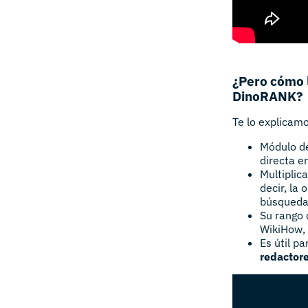
¿Pero cómo l
DinoRANK?
Te lo explicam
Módulo de
directa e
Multiplic
decir, la
búsqueda 
Su rango
WikiHow, 
Es útil p
redactor