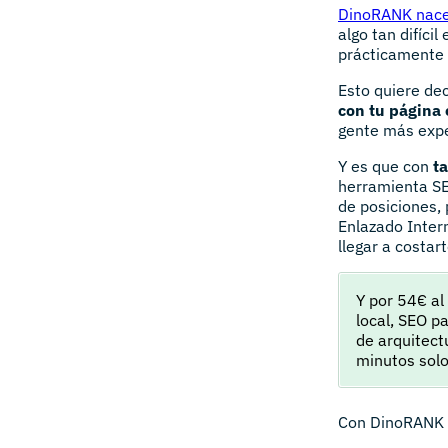
DinoRANK nace c
algo tan difícil
prácticamente t
Esto quiere dec
con tu página 
gente más exp
Y es que con
t
herramienta 
de posiciones,
Enlazado Inter
llegar a costar
Y por 54€ a
local, SEO p
de arquitect
minutos solo
Con DinoRANK p