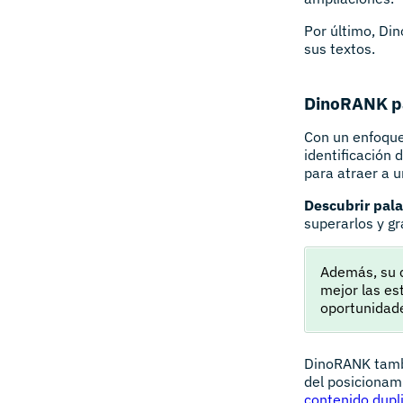
Por último, Di
sus textos.
DinoRANK p
Con un enfoque 
identificación 
para atraer a u
Descubrir pala
superarlos y g
Además, su c
mejor las es
oportunidad
DinoRANK tambi
del posicionami
contenido dupl